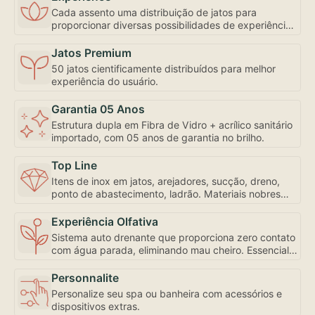
Cada assento uma distribuição de jatos para
proporcionar diversas possibilidades de experiência,
inclusive com controle de fluxo e abertura
individualizada, bem como a mais robusta
Jatos Premium
motobomba do mercado – uma exclusividade
50 jatos cientificamente distribuídos para melhor
Amazon Spa focada em seu bem-estar.
experiência do usuário.
Garantia 05 Anos
Estrutura dupla em Fibra de Vidro + acrílico sanitário
importado, com 05 anos de garantia no brilho.
Top Line
Itens de inox em jatos, arejadores, sucção, dreno,
ponto de abastecimento, ladrão. Materiais nobres
para sua experiência de uso e conservação.
Experiência Olfativa
Sistema auto drenante que proporciona zero contato
com água parada, eliminando mau cheiro. Essencial
para sua experiência de uso.
Personnalite
Personalize seu spa ou banheira com acessórios e
dispositivos extras.