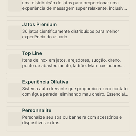
uma distribuição de jatos para proporcionar uma
experiência de massagem super relaxante, inclusive
com controle de fluxo e abertura individualizada,
bem como a mais robusta motobomba do mercado –
Jatos Premium
uma exclusividade Amazon Spa focada em seu bem-
estar.
36 jatos cientificamente distribuídos para melhor
experiência do usuário.
Top Line
Itens de inox em jatos, arejadores, sucção, dreno,
ponto de abastecimento, ladrão. Materiais nobres
para sua experiência de uso e conservação.
Experiência Olfativa
Sistema auto drenante que proporciona zero contato
com água parada, eliminando mau cheiro. Essencial
para sua experiência de uso.
Personnalite
Personalize seu spa ou banheira com acessórios e
dispositivos extras.