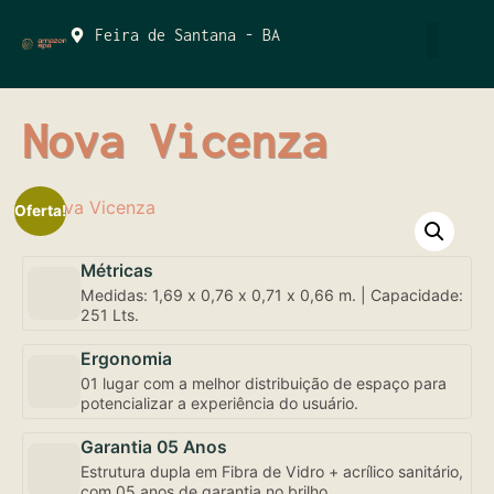
Feira de Santana - BA
QUEM SOMOS
Nova Vicenza
Oferta!
Métricas
Medidas: 1,69 x 0,76 x 0,71 x 0,66 m. | Capacidade:
251 Lts.
Ergonomia
01 lugar com a melhor distribuição de espaço para
potencializar a experiência do usuário.
Garantia 05 Anos
Estrutura dupla em Fibra de Vidro + acrílico sanitário,
com 05 anos de garantia no brilho.